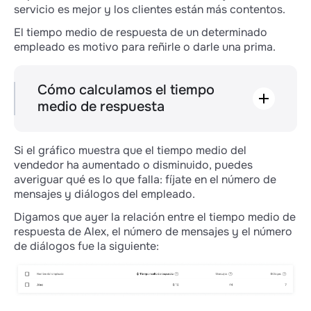
servicio es mejor y los clientes están más contentos.
El tiempo medio de respuesta de un determinado
empleado es motivo para reñirle o darle una prima.
Cómo calculamos el tiempo
medio de respuesta
Registramos el tiempo transcurrido desde el
mensaje entrante hasta que el empleado
Si el gráfico muestra que el tiempo medio del
responsable de la operación, contacto o
vendedor ha aumentado o disminuido, puedes
cliente potencial responde o pulsa el botón
averiguar qué es lo que falla: fíjate en el número de
"Enviar".
mensajes y diálogos del empleado.
Si hay varios mensajes entrantes de un
Digamos que ayer la relación entre el tiempo medio de
cliente, el contador de tiempo de respuesta
respuesta de Alex, el número de mensajes y el número
comienza desde el primer mensaje.
de diálogos fue la siguiente:
En algunos casos no se registra la hora:
si hay un empleado responsable, pero la
persona que no lo es contestó o pulsó el
botón "sobre";