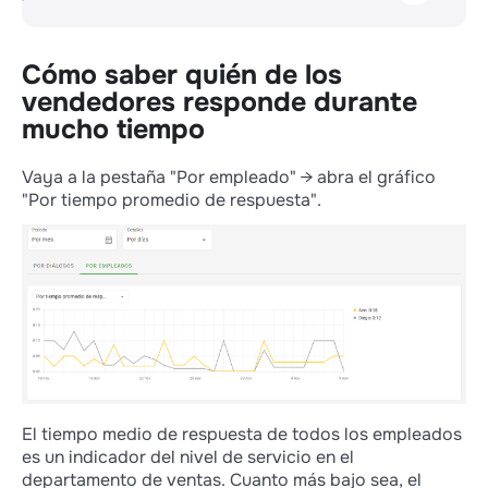
Cómo saber quién de los vendedores
responde durante mucho tiempo
Cómo asegurarse de que un vendedor se
Cómo saber quién de los
corresponde realmente con los clientes
vendedores responde durante
Cómo saber cuándo y por qué crece el
mucho tiempo
interés por un producto
Preguntas frecuentes
Vaya a la pestaña "Por empleado" → abra el gráfico
"Por tiempo promedio de respuesta".
El tiempo medio de respuesta de todos los empleados
es un indicador del nivel de servicio en el
departamento de ventas. Cuanto más bajo sea, el