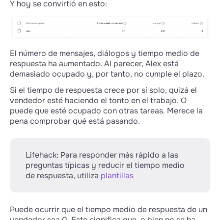
Y hoy se convirtió en esto:
si el administrador respondió desde una
cuenta privada;
si la respuesta no fue dada desde Wazzup,
sino directamente en un messenger;
si funcionaba la automatización desde
El número de mensajes, diálogos y tiempo medio de
CRM.
respuesta ha aumentado. Al parecer, Alex está
demasiado ocupado y, por tanto, no cumple el plazo.
Si se activa la respuesta automática "Llamada
perdida" o "Primera entrada", el tiempo sigue
Si el tiempo de respuesta crece por sí solo, quizá el
corriendo hasta que un gestor responde al
vendedor esté haciendo el tonto en el trabajo. O
mensaje.
puede que esté ocupado con otras tareas. Merece la
pena comprobar qué está pasando.
Si está activada la respuesta automática
"Horario no laboral" — el contador de tiempo
de respuesta se iniciará sólo con el comienzo
de la jornada laboral.
Lifehack: Para responder más rápido a las
preguntas típicas y reducir el tiempo medio
Cuando el tiempo medio de respuesta se ha
de respuesta, utiliza
plantillas
convertido en más de 8 horas, sólo ">8 horas"
se mostrará en los gráficos, no crecerá más.
Porque si se ignora al cliente durante un día
Puede ocurrir que el tiempo medio de respuesta de un
entero, está claro que todo va mal.
vendedor sea 0. Esto significa que, o bien no se ha