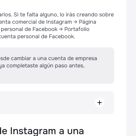
os. Si te falta alguno, lo irás creando sobre
cuenta comercial de Instagram → Página
 personal de Facebook → Portafolio
cuenta personal de Facebook.
desde cambiar a una cuenta de empresa
ya completaste algún paso antes,
a una cuenta de empresa
de Meta
 Facebook
de Instagram a una
 Facebook al portafolio de negocios