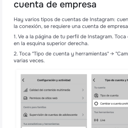
cuenta de empresa
Paso 5. Vincula la cuenta de empresa de
Facebook
Paso 6. Conecta Instagram a Wazzup
Hay varios tipos de cuentas de Instagram: cuen
la conexión, se requiere una cuenta de empresa
1. Ve a la página de tu perfil de Instagram. Toca
t
en la esquina superior derecha.
é
2. Toca "Tipo de cuenta y herramientas" → "Cam
varias veces.