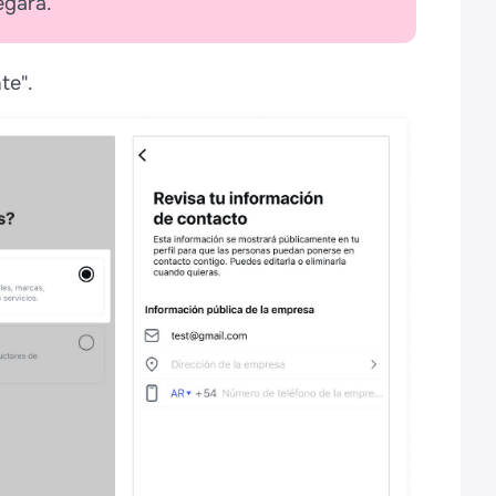
egará.
te".