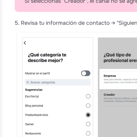
Si seleccionas "Creador", el canal no se agr
5. Revisa tu información de contacto → "Siguien