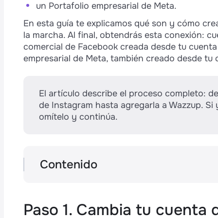
un Portafolio empresarial de Meta.
En esta guía te explicamos qué son y cómo crearl
la marcha. Al final, obtendrás esta conexión: 
comercial de Facebook creada desde tu cuenta
empresarial de Meta, también creado desde tu 
El artículo describe el proceso completo: 
de Instagram hasta agregarla a Wazzup. Si 
omítelo y continúa.
s
p
Contenido
Paso 1. Cambia tu cuenta de Instagram 
Paso 2. Crea un portafolio de negocios 
Paso 3. Crea una página de empresa de
Paso 1. Cambia tu cuenta 
e
Paso 4. Vincula la página de empresa de