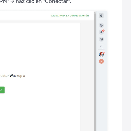
CRM" → haz clic en "Conectar".