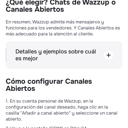
¿Qué elegir? Chats de Wazzup o
Cómo eliminar la respuesta automática
Canales Abiertos
"Bienvenido al Canal Abierto"
Cómo escribir primero desde el Canal
En resumen, Wazzup admite más mensajeros y
Abierto
funciones para los vendedores. Y Canales Abiertos es
Cómo escribir primero desde el canal de
más adecuado para la atención al cliente.
WhatsApp o Telegram
Cómo escribir primero a través de los
Canales Abiertos utilizando la
Detalles y ejemplos sobre cuál
automatización
es mejor
Estados de los mensajes — sólo en Wazzup
Un vendedor necesita saber si un cliente ha
Cómo configurar Canales
leído su mensaje para saber cómo proceder.
Wazzup admite todos los estados de
Abiertos
mensajería, mientras que Canal Abierto no,
solo puedes confiar en tu instinto.
1. En su cuenta personal de Wazzup, en la
configuración del canal deseado, haga clic en la
La grabación de voz no está disponible en
casilla "Añadir a canal abierto" y seleccione un canal
Canales Abiertos
abierto.
De vez en cuando, los comerciales envían