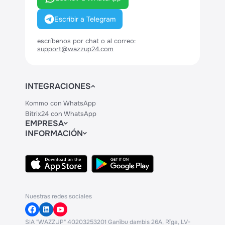
Escribir a Telegram
escríbenos por chat o al correo:
support@wazzup24.com
INTEGRACIONES
Kommo con WhatsApp
Bitrix24 con WhatsApp
EMPRESA
INFORMACIÓN
Contactos
Precios
Legal
API
Centro de Ayuda
Nuestras redes sociales
SIA "WAZZUP" 40203253201 Ganību dambis 26A, Rīga, LV-