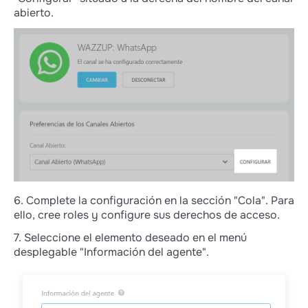
cliente recibirá una respuesta a su mensaje,
abierto.
igual que en los mensajeros. En Open
Channels esta función no funciona
correctamente.
Los chats de Wazzup son más prácticos
para los departamentos de ventas y los
canales abiertos, para el servicio de
asistencia
Cuando se trabaja en los chats de Wazzup,
cada vendedor ve los diálogos sólo con los
clientes de los que es responsable en el CRM.
Esto ayuda a los gestores a no perderse en
6. Complete la configuración en la sección "Cola". Para
los chats de sus compañeros. Cuando se
ello, cree roles y configure sus derechos de acceso.
cambia el gestor responsable en el CRM, el
chat pasa automáticamente a otro vendedor.
7. Seleccione el elemento deseado en el menú
desplegable "Información del agente".
En Canales abiertos, puede pasar el diálogo
directamente en el chat y sin cambiar el
empleado responsable. Esta opción es
adecuada para el personal de soporte que no