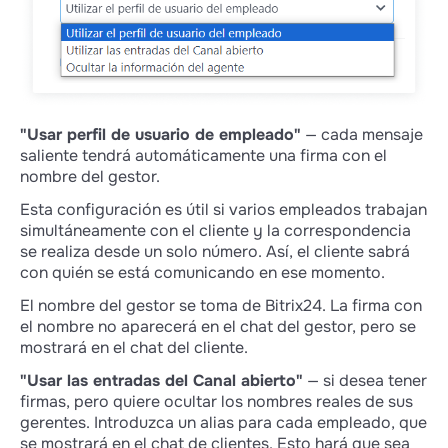
gestiona CRM y trabaja con el flujo de
solicitudes.
Wazzup es más fácil de configurar
Para empezar con los chats de Wazzup
necesitas configurar 3 elementos — te llevará
5 minutos.
"Usar perfil de usuario de empleado"
— cada mensaje
saliente tendrá automáticamente una firma con el
Si conectas Canales Abiertos, tendrás que
nombre del gestor.
abrir 8 pestañas, vencer al dragón, averiguar
más de 20 ajustes, y más subapartados a
Esta configuración es útil si varios empleados trabajan
ellos. Para ello, tendrá que estudiar el manual,
simultáneamente con el cliente y la correspondencia
pero el resultado será el mismo.
se realiza desde un solo número. Así, el cliente sabrá
con quién se está comunicando en ese momento.
Conclusión
El nombre del gestor se toma de Bitrix24. La firma con
Wazzup es más útil para los comerciales
el nombre no aparecerá en el chat del gestor, pero se
porque tiene estados de mensajes, grabación
mostrará en el chat del cliente.
de mensajes de voz y presupuestos. También
es más fácil y rápido de configurar.
"Usar las entradas del Canal abierto"
— si desea tener
firmas, pero quiere ocultar los nombres reales de sus
Los canales abiertos son útiles para el
gerentes. Introduzca un alias para cada empleado, que
personal de asistencia que no gestiona un
se mostrará en el chat de clientes. Esto hará que sea