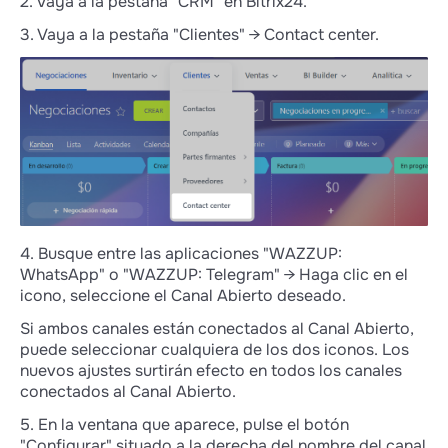
2. Vaya a la pestaña "CRM" en Bitrix24.
mensajes de voz. A veces un cliente lo pide, o
el gerente necesita urgentemente dar mucha
3. Vaya a la pestaña "Clientes" → Contact center.
información. En estos casos en Wazzup el
vendedor puede grabar un mensaje de voz,
pero en Canal Abierto no, es sólo texto.
Sólo puedes escribir a Instagram a través
de Canales Abiertos en directo
Si necesitas responder a comentarios en
Instagram, puedes hacerlo en los chats de
Wazzup. En los Canales Abiertos, no se puede
responder a los comentarios — sólo se puede
4. Busque entre las aplicaciones "WAZZUP:
escribir a dirigir.
WhatsApp" o "WAZZUP: Telegram" → Haga clic en el
Wazzup permite enviar mensajes, pero
icono, seleccione el Canal Abierto deseado.
Canal Abierto no
Si ambos canales están conectados al Canal Abierto,
Los vendedores necesitan un presupuesto
puede seleccionar cualquiera de los dos iconos. Los
cuando los clientes envían muchos mensajes
nuevos ajustes surtirán efecto en todos los canales
y el vendedor tiene que responder a uno
conectados al Canal Abierto.
concreto.
5. En la ventana que aparece, pulse el botón
Cuando se trabaja a través de Wazzup, el
"Configurar" situado a la derecha del nombre del canal