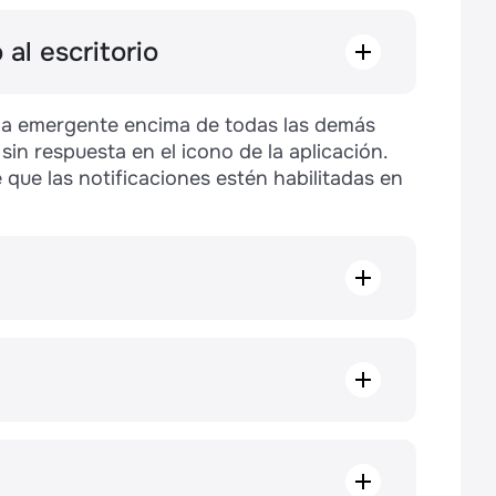
al escritorio
ón → "Avanzado" → "Más herramientas" →
na emergente encima de todas las demás
 de instalación (punto 3).
in respuesta en el icono de la aplicación.
que las notificaciones estén habilitadas en
 automáticamente.
aplicación → "Acerca de" →
plicación → "Permisos de la aplicación" →