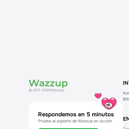
I
© 2017–2026 Wazzup
Ko
Bi
Respondemos en 5 minutos
E
Prueba el soporte de Wazzup en acción
Co