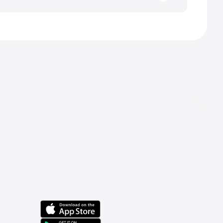
o de mensajes sin respuesta en el icono
notificaciones push. Menú ☰ en el panel
licación" → configuración "Recibir
ilitar la configuración, debes actualizar