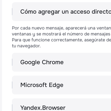
Cómo agregar un acceso directo 
Yandex.Browser:
presiona ☰ en la aplicaci
"Crear acceso directo".
Por cada nuevo mensaje, aparecerá una venta
Microsoft Edge:
configúralo durante la fase
ventanas y se mostrará el número de mensajes s
Para que funcione correctamente, asegúrate de 
Google Chrome:
el acceso directo aparece
tu navegador.
Google Chrome
El botón "Menú" en el panel superior de la 
"Notificaciones".
Microsoft Edge
El botón "Menú" en el panel superior de la a
"Notificaciones" → "Permitir".
Yandex.Browser