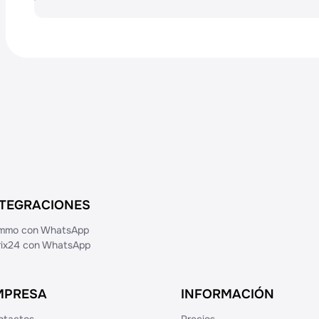
Yandex.Browser no admite mostrar el númer
de la aplicación. Solo se pueden habilitar 
superior en la aplicación → "Acerca de la ap
notificaciones de este sitio". Después de hab
la página.
NTEGRACIONES
mmo con WhatsApp
trix24 con WhatsApp
MPRESA
INFORMACIÓN
ntactos
Precios