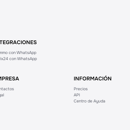
t
é
NTEGRACIONES
mmo con WhatsApp
trix24 con WhatsApp
MPRESA
INFORMACIÓN
ntactos
Precios
al
API
Centro de Ayuda