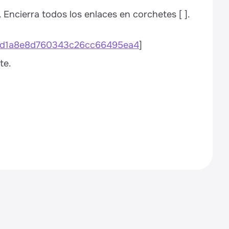
 Encierra todos los enlaces en corchetes [ ].
75d1a8e8d760343c26cc66495ea4
]
te.