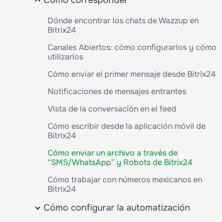
Cómo corresponder
Cómo trabajar con plantillas WABA en los chat
Chats de grupo
Cómo transferir un número WABA a Wazzup
Cómo trabajar con el contador sin respuesta
Prevención de bloqueos y desbloqueo
Configurar los comentarios de Instagram
desde otro servicio
Configurar la integración con Bitrix24
Búsqueda de mensajes
Dónde encontrar los chats de Wazzup en
Cómo asignar roles a los empleados en Wazzu
Prohibición de WhatsApp
Bitrix24
sin perderse entre los chats
Configurar ajustes adicionales de integración
Cómo crear un mensaje programado
de Bitrix24
Qué hacer si tu cuenta de Instagram está
Canales Abiertos: cómo configurarlos y cómo
Chats en la aplicación móvil
bloqueada
utilizarlos
Requisitos para los anexos
Cómo evitar el bloqueo en Telegram
Cómo enviar el primer mensaje desde Bitrix24
Notificaciones de mensajes entrantes
Vista de la conversación en el feed
Cómo escribir desde la aplicación móvil de
Bitrix24
Cómo enviar un archivo a través de
“SMS/WhatsApp” y Robots de Bitrix24
Cómo trabajar con números mexicanos en
Bitrix24
Cómo configurar la automatización