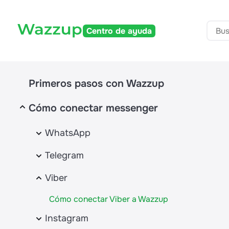
Centro de ayuda
Primeros pasos con Wazzup
Cómo conectar messenger
WhatsApp
Cómo conectar WhatsApp
Telegram
Integración con WABA y WhatsApp: diferencias
Cómo conectar Telegram
Viber
condiciones, conexión
Cómo conectar Telegram Bot
Cómo conectar Viber a Wazzup
Cómo conectar el WhatsApp oficial (WABA)
Cómo y por qué verificar una empresa en Meta
Instagram