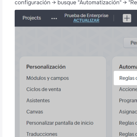
s
configuración → busque "Automatización" → "Reg
p
e
t