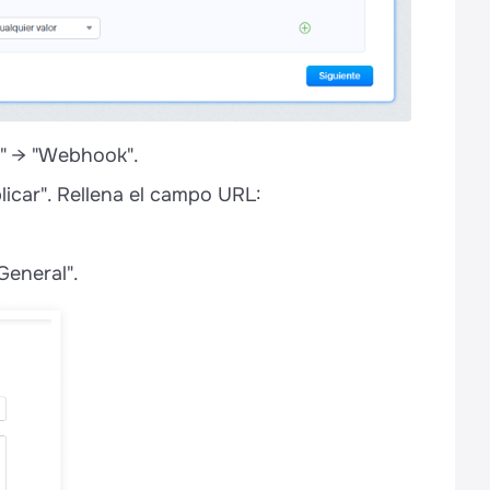
s" → "Webhook".
icar". Rellena el campo URL:
General".