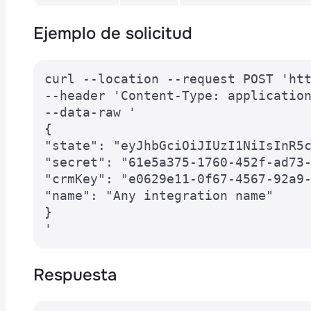
Ejemplo de solicitud
curl --location --request POST 'htt
--header 'Content-Type: application
--data-raw '

{

"state": "eyJhbGciOiJIUzI1NiIsInR5c
"secret": "61e5a375-1760-452f-ad73-
"crmKey": "e0629e11-0f67-4567-92a9-
"name": "Any integration name"

}

'
Respuesta