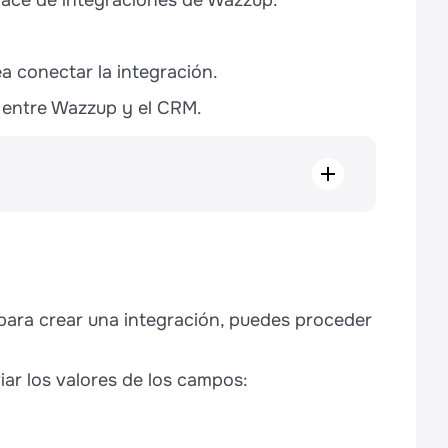
lace de integraciones de Wazzup.
a conectar la integración.
n entre Wazzup y el CRM.
raciones de Wazzup
el Marketplace mediante WAuth
ación del cliente (prueba Wauth)
ara crear una integración, puedes proceder
egración
ar los valores de los campos: