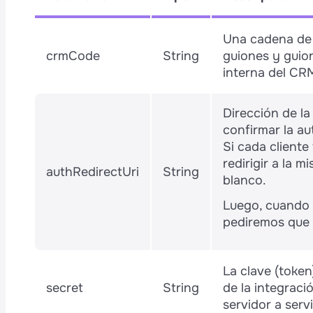
Una cadena de 
crmCode
String
guiones y guion
interna del CR
Dirección de la 
confirmar la au
Si cada cliente
redirigir a la 
authRedirectUri
String
blanco.
Luego, cuando 
pediremos que e
La clave (token
secret
String
de la integraci
servidor a serv