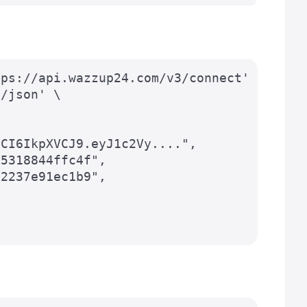
ps://api.wazzup24.com/v3/connect' \

/json' \

CI6IkpXVCJ9.eyJ1c2Vy....",

5318844ffc4f",

2237e91ec1b9",
