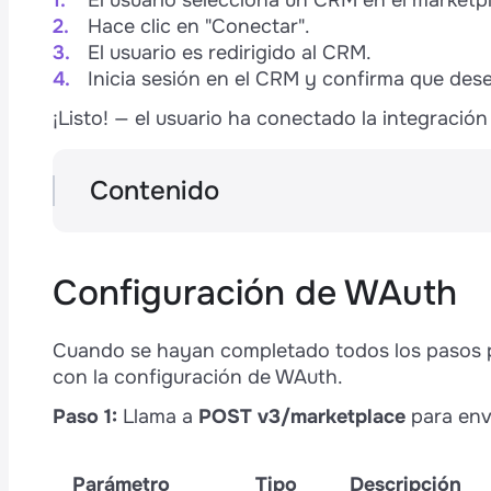
El usuario selecciona un CRM en el marketp
s
Hace clic en "Conectar".
El usuario es redirigido al CRM.
p
Inicia sesión en el CRM y confirma que dese
¡Listo! — el usuario ha conectado la integració
Contenido
e
Configuración de WAuth
Publicación en el Marketplace de Integ
Conexión de la integración alojada en 
Configuración de WAuth
Cargando parámetros de Wauth
Simulación de la instalación de la integr
Cuando se hayan completado todos los pasos p
Cargar el nombre y el logotipo de la int
con la configuración de WAuth.
t
é
Paso 1:
Llama a
POST v3/marketplace
para envi
Parámetro
Tipo
Descripción