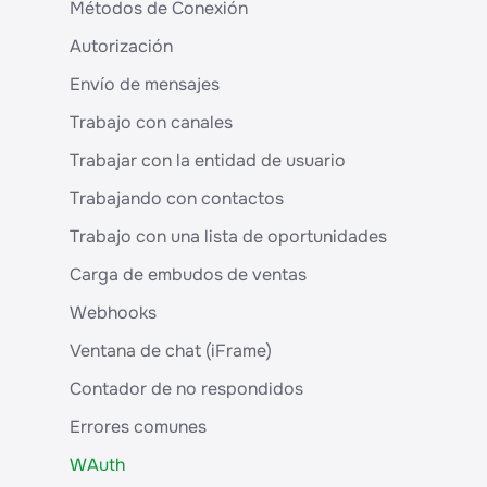
moderación
Respuestas automáticas
Métodos de Conexión
Mostrar el nombre de la empresa en lugar del
Bloqueo de plantillas WABA: por qué se
número de teléfono
produce y cómo evitarlo
Cómo añadir una plantilla WABA
Cómo funciona el bloqueo de contactos
Autorización
Contas bloqueadas no WABA: causas e
¿Qué es el Read Rate en WABA y cómo
Envío de mensajes
soluções
mantener una buena puntuación?
Trabajo con canales
MMLite: cómo evitar las prohibiciones de spam
Categorías de plantillas WABA
de WABA
Trabajar con la entidad de usuario
Por qué la plantilla se ve diferente en los chats
Trabajando con contactos
Trabajo con una lista de oportunidades
Carga de embudos de ventas
Webhooks
Ventana de chat (iFrame)
Contador de no respondidos
Errores comunes
WAuth