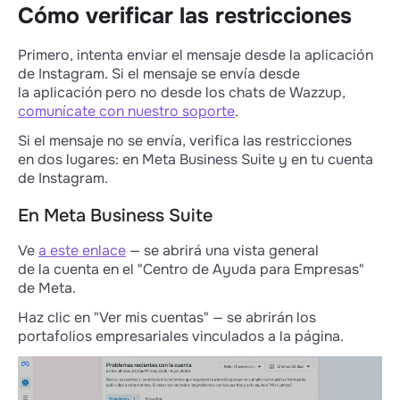
En Instagram
Cómo verificar las restricciones
Qué hacer durante un bloqueo
Cómo reducir la probabilidad de un
Primero, intenta enviar el mensaje desde la aplicación
bloqueo
de Instagram. Si el mensaje se envía desde
la aplicación pero no desde los chats de Wazzup,
comunícate con nuestro soporte
.
Si el mensaje no se envía, verifica las restricciones
en dos lugares: en Meta Business Suite y en tu cuenta
de Instagram.
En Meta Business Suite
Ve
a este enlace
— se abrirá una vista general
de la cuenta en el "Centro de Ayuda para Empresas"
de Meta.
Haz clic en "Ver mis cuentas" — se abrirán los
portafolios empresariales vinculados a la página.