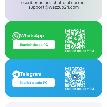
escríbenos por chat o al correo:
support@wazzup24.com
WhatsApp
Escribir desde PC
Escribir desde móvil
Telegram
Escribir desde PC
Escribir desde móvil