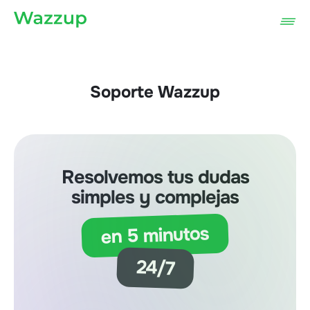
Soporte Wazzup
Resolvemos tus dudas
simples y complejas
en 5 minutos
24/7