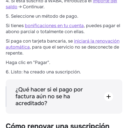
4. Si está suscrito a WABA, introduzca el
importe del
saldo
→ Continuar.
5. Seleccione un método de pago.
Si tienes
bonificaciones en tu cuenta
, puedes pagar el
abono parcial o totalmente con ellas.
Si paga con tarjeta bancaria, se
iniciará la renovación
automática
, para que el servicio no se desconecte de
repente.
Haga clic en "Pagar".
6. Listo: ha creado una suscripción.
¿Qué hacer si el pago por
factura aún no se ha
acreditado?
Los fondos pagados mediante transferencia
bancaria se acreditan en el saldo en un plazo
de tres días hábiles. Si necesitas lanzar una
Cómo renovar una suscripción
campaña o activar un canal con urgencia,