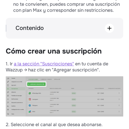
no te convienen, puedes comprar una suscripción
con plan Max y corresponder sin restricciones.
Contenido
Cómo crear una suscripción
Cómo renovar una suscripción
Cómo recargar el saldo de tu suscripción
Cómo crear una suscripción
WABA
Cómo funciona la renovación automática
1. Ir
a la sección "Suscripciones"
en tu cuenta de
Cómo cambiar un canal en una
Wazzup → haz clic en "Agregar suscripción".
suscripción
Cómo cambiar el número de canales de un
abono
Cómo aumentar el límite de
conversaciones en una suscripción
2. Seleccione el canal al que desea abonarse.