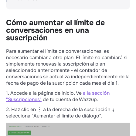
Calculamos cuántos días se pagaron por los
canales eliminados de la suscripción y
aumentamos el periodo de suscripción en el
Cómo aumentar el límite de
mismo número de días. Por ejemplo, ha
conversaciones en una
pagado un abono para 2 canales. Quedan 676
suscripción
días para que finalice el abono. Usted ha
decidido eliminar 1 canal de su abono. En este
caso, su abono se renovará por 676 días.
Para aumentar el límite de conversaciones, es
necesario cambiar a otro plan. El límite no cambiará si
simplemente renuevas la suscripción al plan
seleccionado anteriormente - el contador de
conversaciones se actualiza independientemente de la
fecha de pago de la suscripción cada mes el día 1.
1. Accede a la página de inicio. Ve
a la sección
"Suscripciones"
de tu cuenta de Wazzup.
2. Haz clic en ⋮ a la derecha de la suscripción y
selecciona "Aumentar el límite de diálogo".