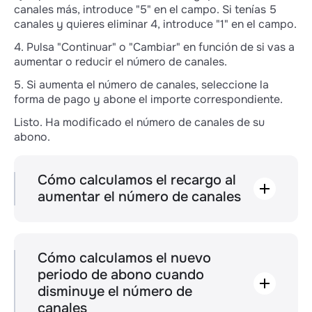
canales más, introduce "5" en el campo. Si tenías 5
canales y quieres eliminar 4, introduce "1" en el campo.
4. Pulsa "Continuar" o "Cambiar" en función de si vas a
aumentar o reducir el número de canales.
5. Si aumenta el número de canales, seleccione la
forma de pago y abone el importe correspondiente.
Listo. Ha modificado el número de canales de su
abono.
Cómo calculamos el recargo al
aumentar el número de canales
Calculamos el importe por el número de días
que faltan para que finalice el abono actual.
Supongamos que has pagado 676 días con el
plan "Pro". Decide añadir 1 canal más. En este
Cómo calculamos el nuevo
caso, tienes que pagar un suplemento por
periodo de abono cuando
676 días de funcionamiento de 1 canal en el
disminuye el número de
plan "Pro".
canales