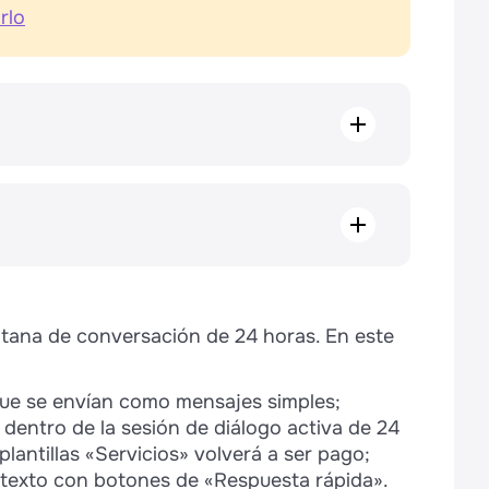
rlo
"Alertas,
recordatorios,
"Marketing", $
preguntas para
clientes", $
Plantilla de la
categoría
0.08091
0.03404
antilla de la
"Alertas,
entana de conversación de 24 horas. En este
tegoría "Marketing",
recordatorios,
preguntas
0.08183
0.0089
que se envían como mensajes simples;
para clientes",
o dentro de la sesión de diálogo activa de 24
€
0.11639
0.02619
plantillas «Servicios» volverá a ser pago;
 texto con botones de «Respuesta rápida».