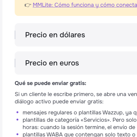
👉
MMLite: Cómo funciona y cómo conecta
Precio en dólares
País
Precio en euros
Qué se puede enviar gratis:
Argentina
Pl
Si un cliente le escribe primero, se abre una v
País
ca
diálogo activo puede enviar gratis:
€
Brasil
mensajes regulares o plantillas Wazzup, ya 
plantillas de categoría «Servicios». Pero sol
Chile
horas: cuando la sesión termine, el envío de 
plantillas WABA que contengan solo texto o