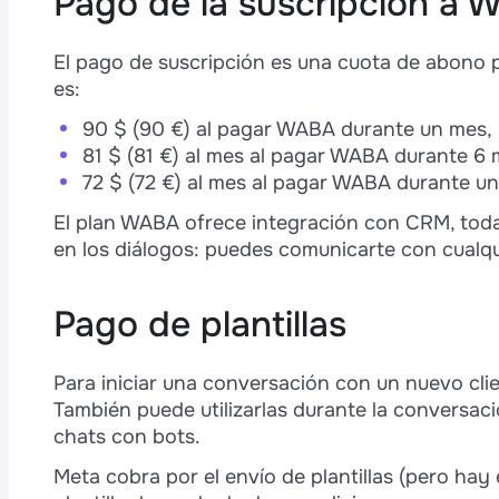
Pago de la suscripción a
s
Preguntas frecuentes
p
El pago de suscripción es una cuota de abono por
es:
90 $ (90 €) al pagar WABA durante un mes,
81 $ (81 €) al mes al pagar WABA durante 6 
72 $ (72 €) al mes al pagar WABA durante un
e
El plan WABA ofrece integración con CRM, toda
en los diálogos: puedes comunicarte con cualqu
Pago de plantillas
Para iniciar una conversación con un nuevo cli
t
También puede utilizarlas durante la conversac
é
chats con bots.
Meta cobra por el envío de plantillas (pero hay