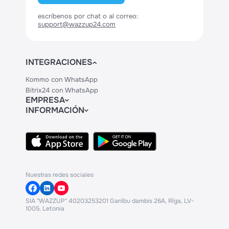
escríbenos por chat o al correo:
support@wazzup24.com
INTEGRACIONES
Kommo con WhatsApp
Bitrix24 con WhatsApp
EMPRESA
INFORMACIÓN
Contactos
Precios
Legal
API
Centro de Ayuda
Nuestras redes sociales
SIA "WAZZUP" 40203253201 Ganību dambis 26A, Rīga, LV-
1005, Letonia