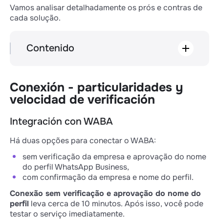
Vamos analisar detalhadamente os prós e contras de
cada solução.
Contenido
Conexión - particularidades y velocidad
de verificación
Correspondencia: cómo y cuánto puedes
Conexión - particularidades y
escribir primero
velocidad de verificación
Estabilidad del trabajo
Campañas masivas y notificaciones
Integración con WABA
Comparación de precios
Conclusiones
Há duas opções para conectar o WABA:
sem verificação da empresa e aprovação do nome
do perfil WhatsApp Business,
com confirmação da empresa e nome do perfil.
Conexão sem verificação e aprovação do nome do
perfil
leva cerca de 10 minutos. Após isso, você pode
testar o serviço imediatamente.