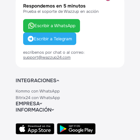
Respondemos en 5 minutos
Prueba el soporte de Wazzup en acción
Escribir a WhatsApp
Escribir a Telegram
escríbenos por chat o al correo:
support@wazzup24.com
INTEGRACIONES
Kommo con WhatsApp
Bitrix24 con WhatsApp
EMPRESA
INFORMACIÓN
Contactos
Precios
Legal
API
Centro de Ayuda