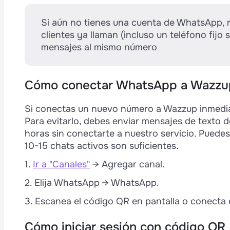
s
Varias sucursales.
Por ejemplo, una cadena 
Si aún no tienes una cuenta de WhatsApp, r
p
necesita un número distinto. Los empleados 
clientes ya llaman (incluso un teléfono fijo 
entre las sucursales: los clientes escribirán
mensajes al mismo número
Varios departamentos.
Por ejemplo, el dep
de WhatsApp y el de RRHH, otra; entonces, 
Cómo conectar WhatsApp a Wazzu
y los clientes a ventas.
e
Diferentes grupos de clientes con los que 
Si conectas un nuevo número a Wazzup inmediat
ejemplo, los clientes minoristas son atendi
Para evitarlo, debes enviar mensajes de texto
mayoristas por otros.
horas sin conectarte a nuestro servicio. Puedes 
10-15 chats activos son suficientes.
Cada gestor tiene un número diferente.
Est
de grandes negocios, como la venta de inm
1.
Ir a "Canales"
→ Agregar canal.
cliente personalmente. Suelen tener tarjeta
t
2. Elija WhatsApp → WhatsApp.
é
3. Escanea el código QR en pantalla o conecta 
Cómo iniciar sesión con código QR