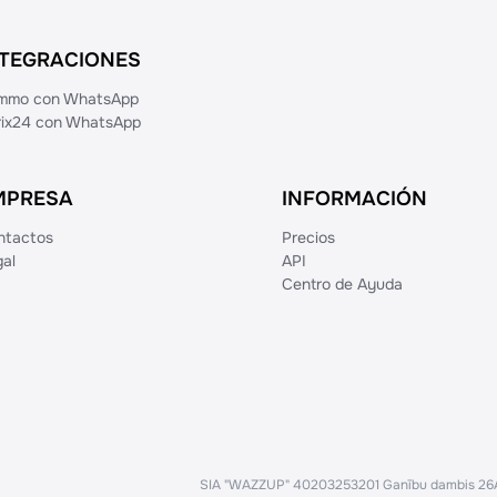
NTEGRACIONES
mmo con WhatsApp
trix24 con WhatsApp
MPRESA
INFORMACIÓN
ntactos
Precios
al
API
Centro de Ayuda
SIA "WAZZUP" 40203253201 Ganību dambis 26A,