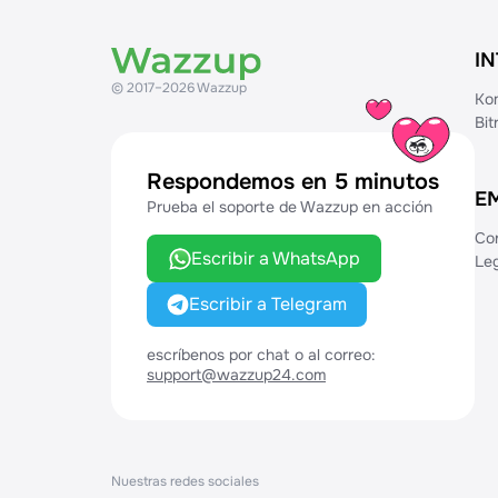
I
© 2017–2026 Wazzup
Ko
Bi
Respondemos en 5 minutos
E
Prueba el soporte de Wazzup en acción
Co
Escribir a WhatsApp
Leg
Escribir a Telegram
escríbenos por chat o al correo:
support@wazzup24.com
Nuestras redes sociales