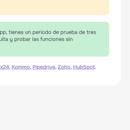
p, tienes un período de prueba de tres
tuita y probar las funciones sin
ix24
,
Kommo
,
Pipedrive
,
Zoho
,
HubSpot
.