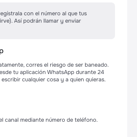
de salones de belleza, donde cada salón
egístrala con el número al que tus
no tendrán que distribuir las solicitudes
sirve). Así podrán llamar y enviar
 al lugar adecuado.
artamento de ventas tendría una cuenta
los solicitantes de empleo irían a RRHH
p
trabajan diferentes personas.
Por
amente, corres el riesgo de ser baneado.
dos por unos comerciales y los
 desde tu aplicación WhatsApp durante 24
escribir cualquier cosa y a quien quieras.
e es el caso de aquellos que se ocupan
uebles o coches, y trabajan con el
s de visita con un número personal.
el canal mediante número de teléfono.