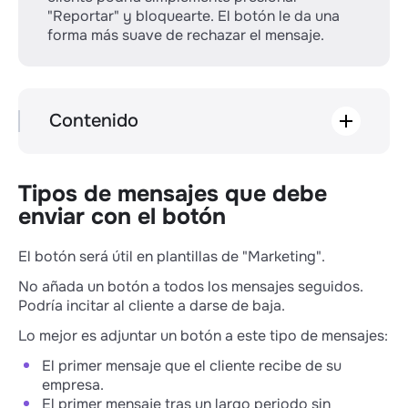
"Reportar" y bloquearte. El botón le da una
forma más suave de rechazar el mensaje.
Contenido
Tipos de mensajes que debe enviar con el
botón
Cómo añadir un botón al mensaje
Tipos de mensajes que debe
Cómo responder a los mensajes de baja
enviar con el botón
El botón será útil en plantillas de "Marketing".
No añada un botón a todos los mensajes seguidos.
Podría incitar al cliente a darse de baja.
Lo mejor es adjuntar un botón a este tipo de mensajes:
El primer mensaje que el cliente recibe de su
empresa.
El primer mensaje tras un largo periodo sin