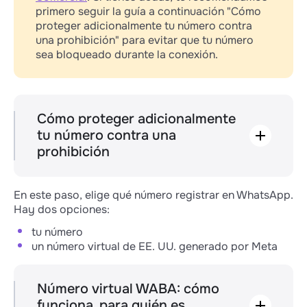
primero seguir la guía a continuación "Cómo
proteger adicionalmente tu número contra
una prohibición" para evitar que tu número
sea bloqueado durante la conexión.
Cómo proteger adicionalmente
tu número contra una
prohibición
Tienes abierta la ventana para ingresar el
número de teléfono → ciérrala.
En este paso, elige qué número registrar en WhatsApp.
Espera aproximadamente 1 hora. Después
Hay dos opciones:
de 1 hora, ve al
enlace
→ se abrirá una
página con las cuentas de tus empresas
tu número
en Business Manager → selecciona la
un número virtual de EE. UU. generado por Meta
empresa (portafolio de negocios) que
registraste.
Se abrirá una ventana con los datos de tu
Número virtual WABA: cómo
empresa → ve al bloque "Información del
funciona, para quién es