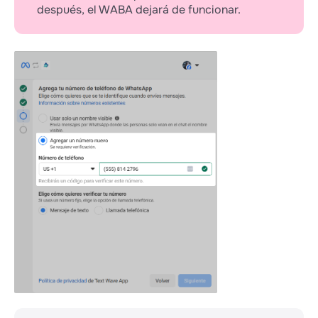
3. Estás listo para verificar la empresa y el
después, el WABA dejará de funcionar.
nombre para mostrar del perfil
inmediatamente después de la conexión.
Meta permite usar plenamente el número
virtual solo a empresas verificadas con un
nombre de perfil verificado. Por lo tanto,
después de conectar el canal, debes enviar la
información de tu empresa para su revisión.
Durante la moderación, podrás enviar 5
mensajes de prueba cada 24 horas en nombre
de la empresa.
Cómo conectarlo:
1. Selecciona "Usar solo el nombre para
mostrar". En realidad, los clientes verán no
solo tu nombre, sino también el número desde
el que escribes.
Haz clic en "Siguiente" → Confirmar.