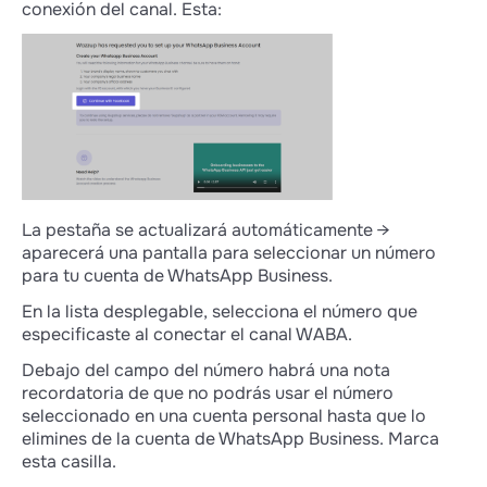
3. Cuando hayas conectado la cuenta, elimina
conexión del canal. Esta:
el número necesario, desde el que te
comunicas con clientes, de la aplicación en tu
teléfono:
Android
,
iPhone
.
O cambia el número para esta cuenta:
Android
,
iPhone
.
4. Comienza a agregar un canal en tu cuenta
personal de Wazzup → selecciona la cuenta
de Meta ya creada → selecciona la cuenta de
La pestaña se actualizará automáticamente →
WhatsApp Business ya creada.
aparecerá una pantalla para seleccionar un número
5. Ingresa el número necesario → confírmalo →
para tu cuenta de WhatsApp Business.
aparecerá un canal WABA con este número
En la lista desplegable, selecciona el número que
en tu cuenta personal.
especificaste al conectar el canal WABA.
Debajo del campo del número habrá una nota
Agregar uno, dos, cinco o diez
recordatoria de que no podrás usar el número
números es gratuito y no conlleva
seleccionado en una cuenta personal hasta que lo
compromisos. Puedes agregar
elimines de la cuenta de WhatsApp Business. Marca
tantos números como quieras; solo
esta casilla.
pagarás por los que luego uses.