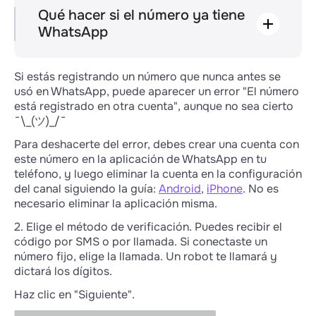
Qué hacer si el número ya tiene
WhatsApp
Opción 1. Simple, pero te quedarás sin
comunicación durante 10-15 minutos,
Si estás registrando un número que nunca antes se
mientras agregas el canal
usó en WhatsApp, puede aparecer un error "El número
1. Elimina el número desde el que te
está registrado en otra cuenta", aunque no sea cierto
comunicas con clientes de la aplicación en tu
¯\_(ツ)_/¯
teléfono:
Para deshacerte del error, debes crear una cuenta con
2. Espera a que finalice la conexión de la
Android
,
iPhone
.
este número en la aplicación de WhatsApp en tu
cuenta → haz clic en "Finalizar".
teléfono, y luego eliminar la cuenta en la configuración
O cambia el número para esta cuenta:
del canal siguiendo la guía:
Android
,
iPhone
. No es
Android
,
iPhone
.
necesario eliminar la aplicación misma.
2. Elige el método de verificación. Puedes recibir el
código por SMS o por llamada. Si conectaste un
Si simplemente eliminas la aplicación
número fijo, elige la llamada. Un robot te llamará y
de WhatsApp con el número
dictará los dígitos.
conectado, no podrás registrar ese
número en WABA. Debes eliminar el
Haz clic en "Siguiente".
número en la configuración del canal.