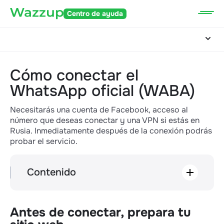
Centro de ayuda
Cómo conectar el
WhatsApp oficial (WABA)
Necesitarás una cuenta de Facebook, acceso al
número que deseas conectar y una VPN si estás en
Rusia. Inmediatamente después de la conexión podrás
probar el servicio.
Contenido
Antes de conectar, prepara tu sitio web
Conecta el canal WABA a Wazzup
Paso 1: Crea o selecciona un Portafolio
Antes de conectar, prepara tu
Empresarial de Meta