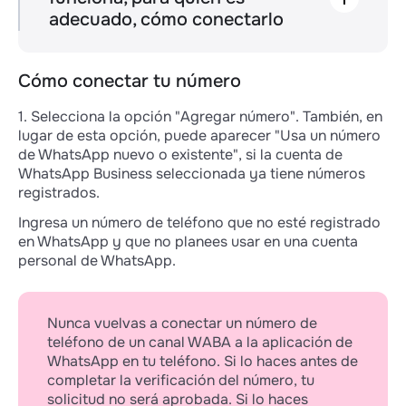
negocio" → "Estado de la cuenta".
adecuado, cómo conectarlo
Si ves el estado "Aprobado", entonces
Con un número virtual puedes probar WABA y
todo está en orden y puedes continuar
luego conectar un canal con tu propio
registrando tu portafolio de negocios. Si
número.
Cómo conectar tu número
es cualquier otro estado, contacta al
soporte de Wazzup.
El número virtual es adecuado como número
1. Selecciona la opción "Agregar número". También, en
de tu cuenta de WhatsApp bajo tres
lugar de esta opción, puede aparecer "Usa un número
condiciones:
de WhatsApp nuevo o existente", si la cuenta de
WhatsApp Business seleccionada ya tiene números
1. Un número de EE. UU. te resulta adecuado.
registrados.
Meta solo genera números de EE. UU. con el
Ingresa un número de teléfono que no esté registrado
código +1. Si tu empresa es de otro país, los
en WhatsApp y que no planees usar en una cuenta
mensajes de un número virtual parecerán
personal de WhatsApp.
sospechosos para tus clientes.
2. Planeas usar un número separado para
WhatsApp.
Nunca vuelvas a conectar un número de
teléfono de un canal WABA a la aplicación de
El número virtual solo funciona en WhatsApp:
WhatsApp en tu teléfono. Si lo haces antes de
no se puede usar para llamar, recibir SMS o
completar la verificación del número, tu
crear cuentas en otros canales.
solicitud no será aprobada. Si lo haces