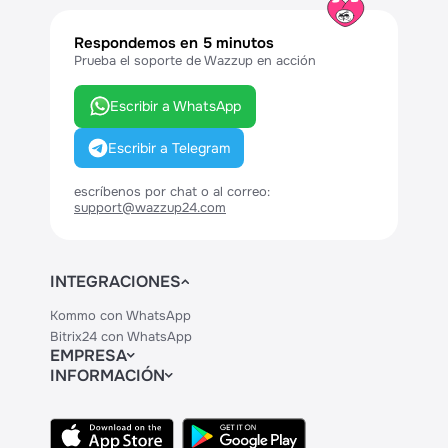
Respondemos en 5 minutos
Prueba el soporte de Wazzup en acción
Escribir a WhatsApp
Escribir a Telegram
escríbenos por chat o al correo:
support@wazzup24.com
INTEGRACIONES
Kommo con WhatsApp
Bitrix24 con WhatsApp
EMPRESA
INFORMACIÓN
Contactos
Precios
Legal
API
Centro de Ayuda