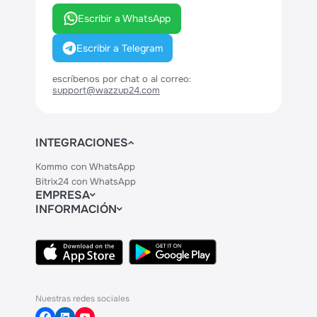
Escribir a WhatsApp
Escribir a Telegram
escríbenos por chat o al correo:
support@wazzup24.com
INTEGRACIONES
Kommo con WhatsApp
Bitrix24 con WhatsApp
EMPRESA
INFORMACIÓN
Contactos
Precios
Legal
API
Centro de Ayuda
Nuestras redes sociales