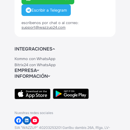
Escribir a Telegram
escríbenos por chat o al correo:
support@wazzup24.com
INTEGRACIONES
Kommo con WhatsApp
Bitrix24 con WhatsApp
EMPRESA
INFORMACIÓN
Contactos
Precios
Legal
API
Centro de Ayuda
Nuestras redes sociales
SIA "WAZZUP" 40203253201 Ganību dambis 26A, Rīga, LV-