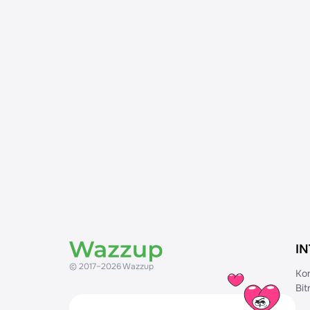
I
© 2017–2026 Wazzup
Ko
Bi