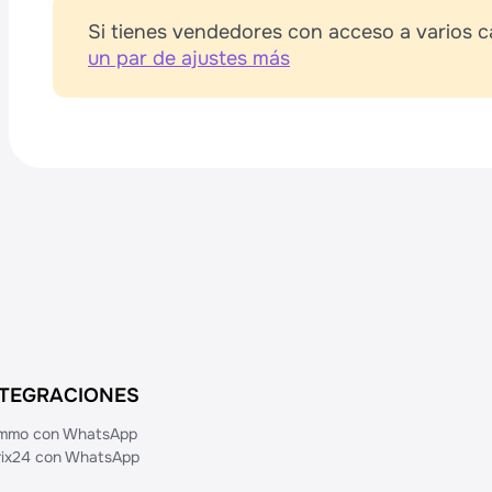
Si tienes vendedores con acceso a varios c
un par de ajustes más
NTEGRACIONES
mmo con WhatsApp
trix24 con WhatsApp