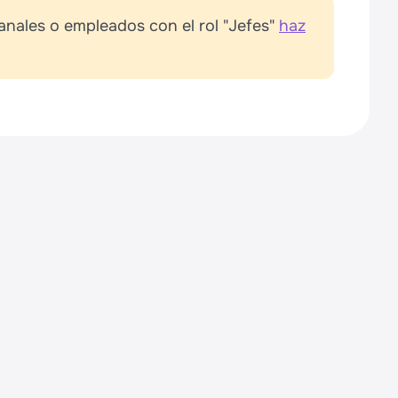
anales o empleados con el rol "Jefes"
haz