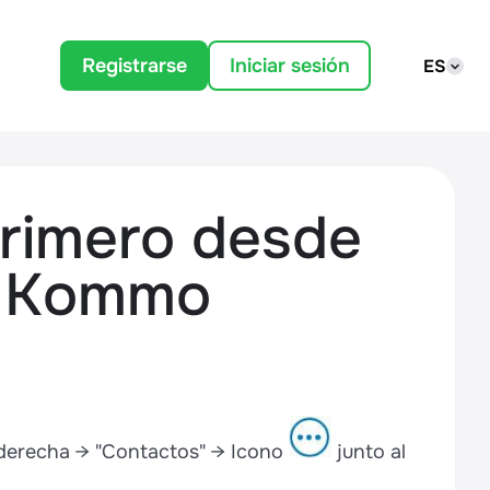
Registrarse
Iniciar sesión
ES
primero desde
de Kommo
 derecha → "Contactos" → Icono
junto al