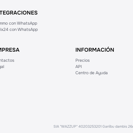
NTEGRACIONES
mmo con WhatsApp
trix24 con WhatsApp
MPRESA
INFORMACIÓN
ntactos
Precios
al
API
Centro de Ayuda
SIA "WAZZUP" 40203253201 Ganību dambis 26A,