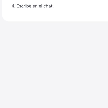
s
4. Escribe en el chat.
p
e
t
é