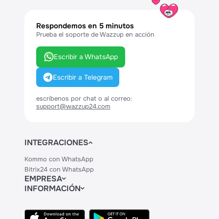
Respondemos en 5 minutos
Prueba el soporte de Wazzup en acción
Escribir a WhatsApp
Escribir a Telegram
escríbenos por chat o al correo:
support@wazzup24.com
INTEGRACIONES
Kommo con WhatsApp
Bitrix24 con WhatsApp
EMPRESA
INFORMACIÓN
Contactos
Precios
Legal
API