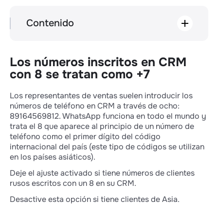
Contenido
Los números inscritos en CRM con 8 se
tratan como +7
Ocultar los números de los clientes en
Los números inscritos en CRM
Wazzup para los empleados
con 8 se tratan como +7
seleccionados
Descifrar los enlaces enviados por
Los representantes de ventas suelen introducir los
Salesbot en forma normal
números de teléfono en CRM a través de ocho:
Notificar a los empleados con función de
89164569812. WhatsApp funciona en todo el mundo y
"Jefe" sobre todos los mensajes
trata el 8 que aparece al principio de un número de
Mostrar el widget de Wazzup en el panel
teléfono como el primer dígito del código
izquierdo del menú de Kommo
internacional del país (este tipo de códigos se utilizan
Canal prioritario
en los países asiáticos).
Deje el ajuste activado si tiene números de clientes
rusos escritos con un 8 en su CRM.
Desactive esta opción si tiene clientes de Asia.