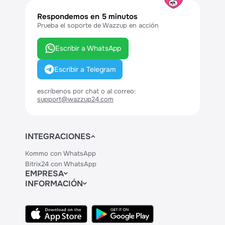
Respondemos en 5 minutos
Prueba el soporte de Wazzup en acción
Escribir a WhatsApp
Escribir a Telegram
escríbenos por chat o al correo:
support@wazzup24.com
INTEGRACIONES
Kommo con WhatsApp
Bitrix24 con WhatsApp
EMPRESA
INFORMACIÓN
Contactos
Precios
Legal
API
Centro de Ayuda