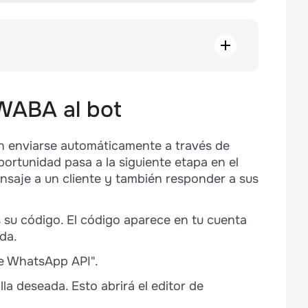
os adjuntos
 WABA al bot
 y documentos
 los clientes
n enviarse automáticamente a través de
rtunidad pasa a la siguiente etapa en el
nsaje a un cliente y también responder a sus
s su código. El código aparece en tu cuenta
da.
 de WhatsApp API".
tilla deseada. Esto abrirá el editor de