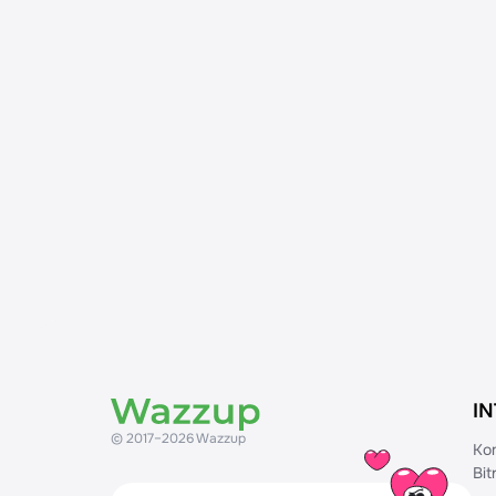
I
© 2017–2026 Wazzup
Ko
Bi