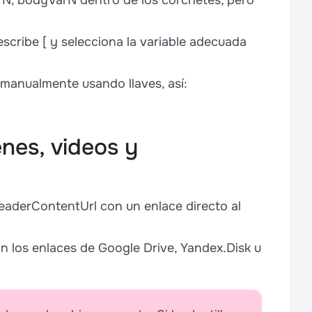
rN, bodyVarN dentro de los corchetes, pero
escribe [ y selecciona la variable adecuada
e manualmente usando llaves, así:
enes, videos y
eaderContentUrl con un enlace directo al
n los enlaces de Google Drive, Yandex.Disk u