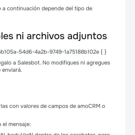
e a continuación depende del tipo de
bles ni archivos adjuntos
2a6b105a-54d6-4a2b-9749-1a75188b102e { }
galo a Salesbot. No modifiques ni agregues
 enviará.
etarlas con valores de campos de amoCRM o
 el mensaje: