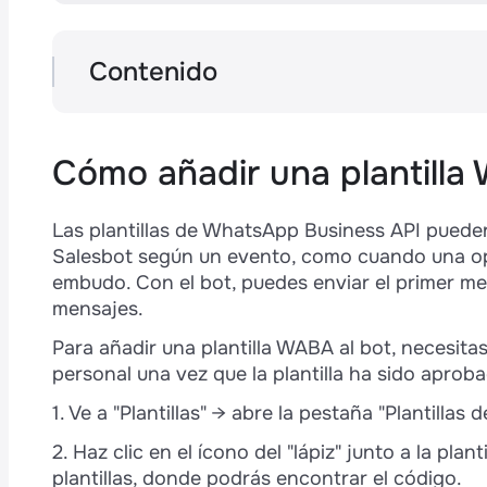
s
p
Contenido
Cómo añadir una plantilla WABA al bot
Plantilla de texto sin variables ni archiv
Plantilla con variables
Cómo añadir una plantilla
Plantilla con medios: imágenes, videos
e
Plantillas con botones: cómo responder a
Las plantillas de WhatsApp Business API puede
Salesbot según un evento, como cuando una opo
embudo. Con el bot, puedes enviar el primer me
mensajes.
Para añadir una plantilla WABA al bot, necesita
personal una vez que la plantilla ha sido aproba
t
é
1. Ve a "Plantillas" → abre la pestaña "Plantillas
2. Haz clic en el ícono del "lápiz" junto a la plan
plantillas, donde podrás encontrar el código.